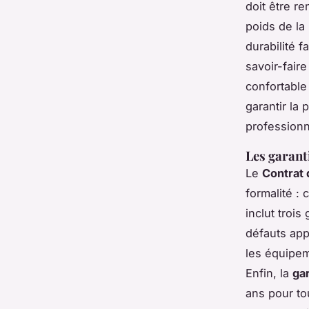
doit être r
poids de la 
durabilité f
savoir-fair
confortable
garantir la
professio
Les garant
Le
Contrat 
formalité : 
inclut trois
défauts app
les équipem
Enfin, la
ga
ans pour to