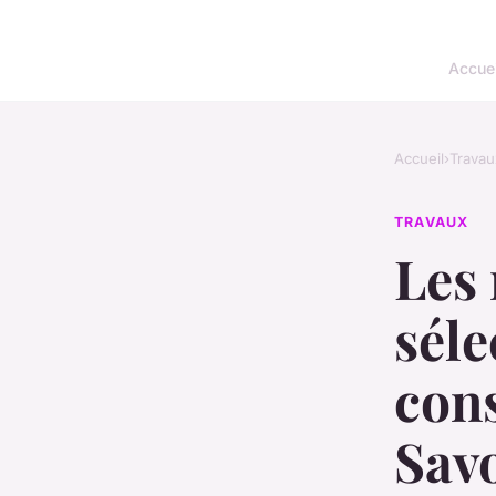
Accuei
Accueil
›
Travau
TRAVAUX
Les 
séle
con
Sav