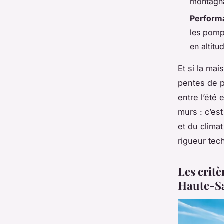
montagn
Perform
les pomp
en altitu
Et si la ma
pentes de p
entre l’été 
murs : c’es
et du clima
rigueur tec
Les crit
Haute-S