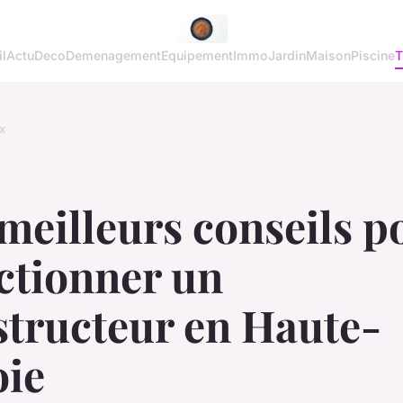
l
Actu
Deco
Demenagement
Equipement
Immo
Jardin
Maison
Piscine
T
x
meilleurs conseils p
ctionner un
structeur en Haute-
oie