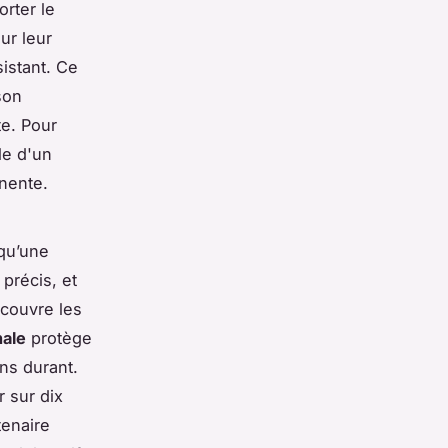
orter le
ur leur
sistant. Ce
son
te. Pour
le d'un
inente.
qu’une
 précis, et
couvre les
nale
protège
ns durant.
r sur dix
tenaire