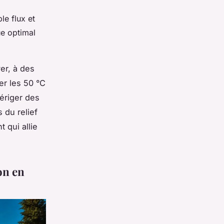
le flux et
ue optimal
er, à des
er les 50 °C
’ériger des
 du relief
 qui allie
on en