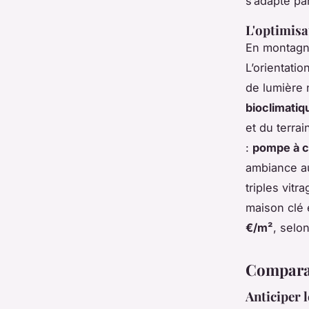
s’adapte pa
L'optimisa
En montagne
L’orientati
de lumière 
bioclimatiq
et du terra
:
pompe à c
ambiance au
triples vitr
maison clé 
€/m²
, selo
Comparat
Anticiper 