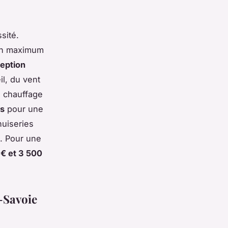
sité.
 un maximum
eption
l, du vent
e chauffage
és
pour une
nuiseries
s. Pour une
 € et 3 500
-Savoie