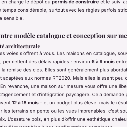
 en charge le dépôt du
permis de construire
et le suivi a
e temps considérable, surtout avec les règles parfois stri
e sensible.
entre modèle catalogue et conception sur m
ité architecturale
s voies s’offrent à vous. Les maisons en catalogue, sou
 permettent des délais rapides : environ
6 à 9 mois
entre
t la remise des clés. Elles sont généralement plus aborda
t adaptées aux normes RT2020. Mais elles laissent peu 
té. En revanche, une maison sur mesure vous offre une liber
d’agencement et d’intégration paysagère. Cela demande 
uvent
12 à 18 mois
- et un budget plus élevé, mais le résul
r les terrains en pente ou les vues imprenables, c’est so
ix. L’ossature bois, en plus d’offrir une esthétique chale