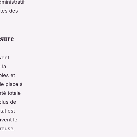
dministratif
ctes des
esure
vent
 la
bles et
de place à
té totale
plus de
tat est
uvent le
ureuse,