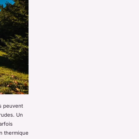
ls peuvent
 rudes. Un
arfois
on thermique