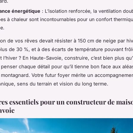
ard.
ance énergétique
: L’isolation renforcée, la ventilation doub
es à chaleur sont incontournables pour un confort thermiq
de.
ison de vos rêves devait résister à 150 cm de neige par hiv
lus de 30 %, et à des écarts de température pouvant frôl
et l’hiver ? En Haute-Savoie, construire, c’est bien plus qu
t penser chaque détail pour qu’il tienne bon face aux aléas
t montagnard. Votre futur foyer mérite un accompagnement
hnique, sens du terrain et vision du long terme.
ères essentiels pour un constructeur de mais
avoie