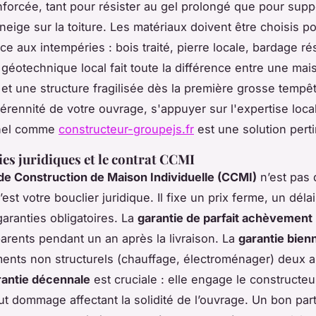
enforcée, tant pour résister au gel prolongé que pour supp
neige sur la toiture. Les matériaux doivent être choisis po
ace aux intempéries : bois traité, pierre locale, bardage ré
e géotechnique local fait toute la différence entre une mai
 et une structure fragilisée dès la première grosse tempê
 pérennité de votre ouvrage, s'appuyer sur l'expertise loca
nnel comme
constructeur-groupejs.fr
est une solution pert
ies juridiques et le contrat CCMI
de Construction de Maison Individuelle (CCMI)
n’est pas 
c’est votre bouclier juridique. Il fixe un prix ferme, un délai
 garanties obligatoires. La
garantie de parfait achèvement
arents pendant un an après la livraison. La
garantie bien
ents non structurels (chauffage, électroménager) deux a
rantie décennale
est cruciale : elle engage le constructeu
ut dommage affectant la solidité de l’ouvrage. Un bon par