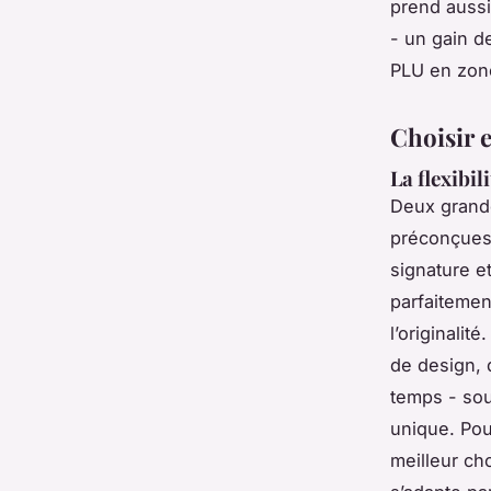
prend aussi
- un gain d
PLU en zon
Choisir 
La flexibil
Deux grande
préconçues,
signature e
parfaitemen
l’originali
de design, 
temps - so
unique. Pou
meilleur cho