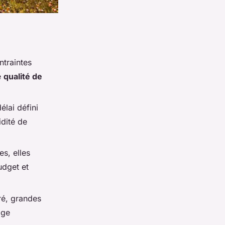
ntraintes
e
qualité de
élai défini
idité de
s, elles
udget et
ré, grandes
age