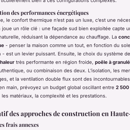
rticulièrement bien à ces configurations complexes.
tion des performances énergétiques
, le confort thermique n’est pas un luxe, c’est une néces
on joue un rôle clé : une façade sud bien exploitée capte
naturelle, réduisant la dépendance au chauffage. La
conc
ue
- penser la maison comme un tout, en fonction du solei
in - est un levier puissant. Ensuite, le choix du système d
haleur
très performante en région froide,
poêle à granul
thentique, ou combinaison des deux. L’isolation, les me
ages, et la ventilation double flux sont des incontournable
en main, prévoyez un budget global oscillant entre
2 500
n les matériaux, la complexité et les prestations.
if des approches de construction en Haute
les frais annexes