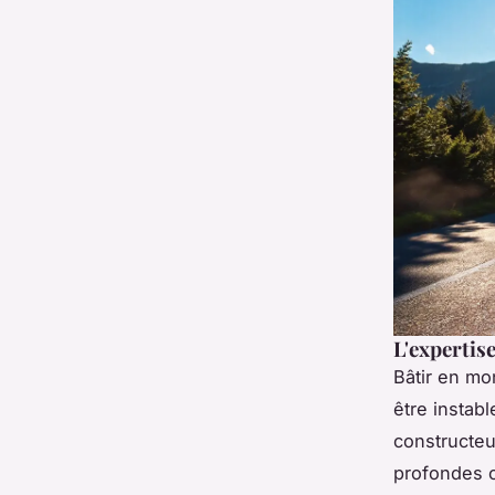
L'expertis
Bâtir en mo
être instab
constructeu
profondes o