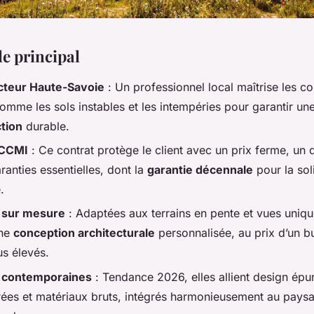
le principal
cteur Haute-Savoie
: Un professionnel local maîtrise les co
comme les sols instables et les intempéries pour garantir un
tion
durable.
 CCMI
: Ce contrat protège le client avec un prix ferme, un d
ranties essentielles, dont la
garantie décennale
pour la sol
.
 sur mesure
: Adaptées aux terrains en pente et vues unique
une
conception architecturale
personnalisée, au prix d’un b
us élevés.
 contemporaines
: Tendance 2026, elles allient design épu
trées et matériaux bruts, intégrés harmonieusement au pays