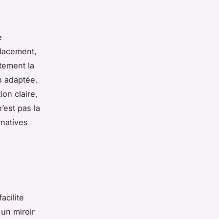
e
lacement
,
tement la
n adaptée.
ion claire,
’est pas la
rnatives
acilite
 un miroir