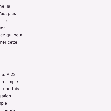
ne, la
’est plus
ille.
ues
dez qui peut
mer cette
nne. À 23
 un simple
t une fois
nsation
mple
 l’heure.