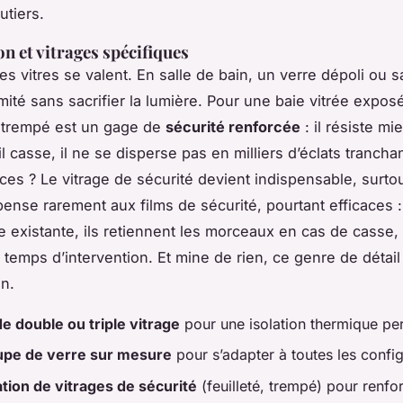
utiers.
on et vitrages spécifiques
es vitres se valent. En salle de bain, un verre dépoli ou s
mité sans sacrifier la lumière. Pour une baie vitrée exposé
u trempé est un gage de
sécurité renforcée
: il résiste mi
il casse, il ne se disperse pas en milliers d’éclats trancha
es ? Le vitrage de sécurité devient indispensable, surto
pense rarement aux films de sécurité, pourtant efficaces 
e existante, ils retiennent les morceaux en cas de casse, l
 temps d’intervention. Et mine de rien, ce genre de détail
on.
e double ou triple vitrage
pour une isolation thermique pe
pe de verre sur mesure
pour s’adapter à toutes les confi
ation de vitrages de sécurité
(feuilleté, trempé) pour renfor