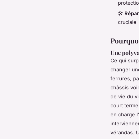
protecti
🛠️
Répar
cruciale
Pourquoi
Une polyva
Ce qui surp
changer une 
ferrures, p
châssis voil
de vie du v
court terme
en charge l
intervienne
vérandas. U