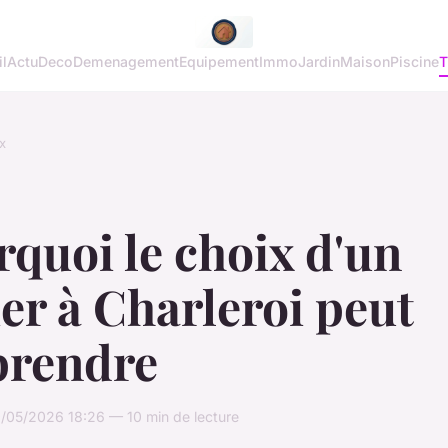
l
Actu
Deco
Demenagement
Equipement
Immo
Jardin
Maison
Piscine
T
x
quoi le choix d'un
ier à Charleroi peut
prendre
/05/2026 18:26 — 10 min de lecture