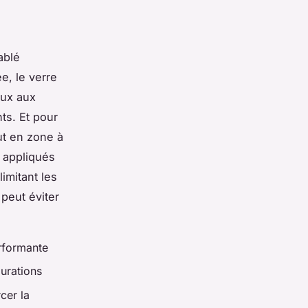
ablé
e, le verre
eux aux
nts. Et pour
ut en zone à
: appliqués
imitant les
 peut éviter
rformante
gurations
cer la