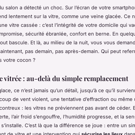
u salon a détecté un choc. Sur l’écran de votre smartpho
tend lentement sur la vitre, comme une veine glacée. Ce n
e vitre cassée : c’est l’intégrité de votre domicile qui vac
ompromise, sécurité ébranlée, confort en berne. En quelq
out bascule. Et là, au milieu de la nuit, vous vous deman
aintenant
, pas demain, pas après-demain. Qui peut refer
 votre cocon ?
e vitrée : au-delà du simple remplacement
lace, ce n’est jamais qu’un détail, jusqu’à ce qu’il survie
coup de vent violent, une tentative d’effraction ou même
ontreux : les vitres ne préviennent pas avant de céder. E
verte, l’air froid s’engouffre, l’humidité progresse, et la se
 s’installe. C’est là que la différence se joue : entre un si
t de vitre et une intervention qui
sécurise les lieux
dans