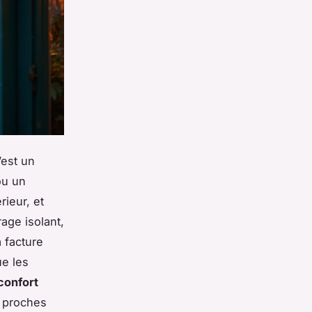
’est un
ou un
rieur, et
rage isolant,
a facture
ue les
confort
u proches