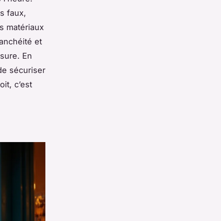
s faux,
es matériaux
anchéité et
ssure. En
e sécuriser
it, c’est