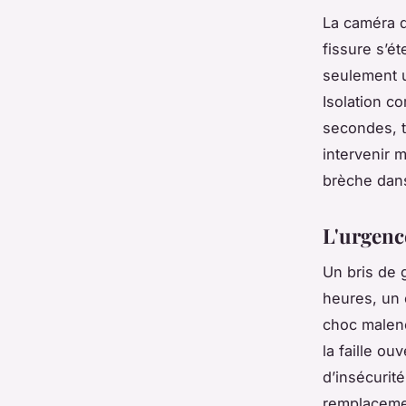
La caméra d
fissure s’é
seulement un
Isolation c
secondes, t
intervenir
m
brèche dans
L'urgenc
Un bris de g
heures, un 
choc malenc
la faille ou
d’insécurité
remplacemen