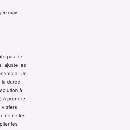
gée mais
nte pas de
s, ajuste les
ensemble. Un
à la durée
solution à
té à prendre
vitriers
 ou même les
lier les