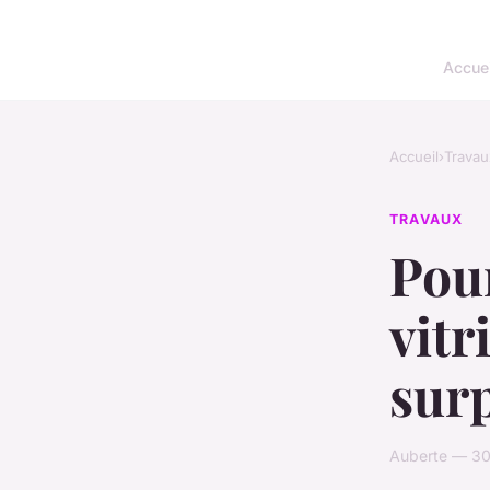
Accuei
Accueil
›
Travau
TRAVAUX
Pour
vitr
sur
Auberte — 30