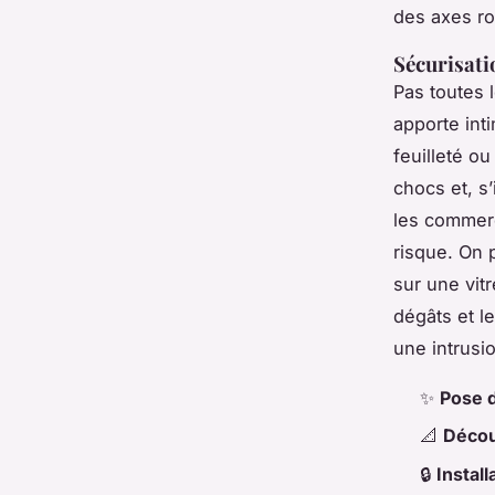
des axes ro
Sécurisati
Pas toutes l
apporte inti
feuilleté o
chocs et, s’
les commerc
risque. On 
sur une vitr
dégâts et le
une intrusi
✨
Pose d
📐
Décou
🔒
Install