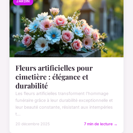
JARDIN
Fleurs artificielles pour
cimetière : élégance et
durabilité
Les fleurs artificielles transforment l'hommage
funéraire grâce à leur durabilité exceptionnelle et
leur beauté constante, résistant aux intempéries
t...
20 décembre 2025
7 min de lecture →