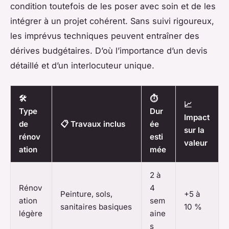
condition toutefois de les poser avec soin et de les
intégrer à un projet cohérent. Sans suivi rigoureux,
les imprévus techniques peuvent entraîner des
dérives budgétaires. D’où l’importance d’un devis
détaillé et d’un interlocuteur unique.
🛠️
⏱️
📈
Type
Dur
Impact
de
📋 Travaux inclus
ée
sur la
rénov
esti
valeur
ation
mée
2 à
Rénov
4
Peinture, sols,
+5 à
ation
sem
sanitaires basiques
10 %
légère
aine
s