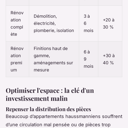
Rénov
Démolition,
3 à
ation
+20 à
électricité,
6
compl
30 %
plomberie, isolation
mois
ète
Rénov
Finitions haut de
6 à
ation
gamme,
+30 à
9
premi
aménagements sur
40 %
mois
um
mesure
Optimiser l'espace : la clé d'un
investissement malin
Repenser la distribution des pièces
Beaucoup d’appartements haussmanniens souffrent
d’une circulation mal pensée ou de pièces trop