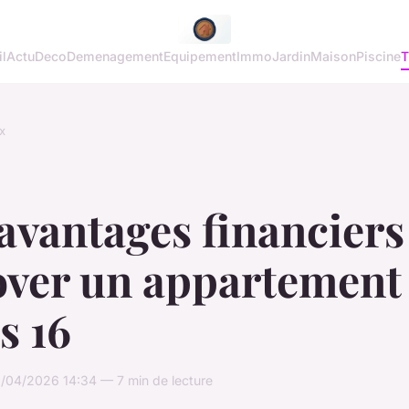
l
Actu
Deco
Demenagement
Equipement
Immo
Jardin
Maison
Piscine
T
x
avantages financiers
over un appartement
s 16
/04/2026 14:34 — 7 min de lecture