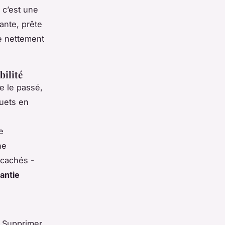
 c’est une
ante, prête
e nettement
bilité
e le passé,
quets en
e
he
 cachés -
antie
. Supprimer