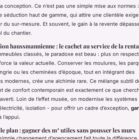
la conception. Ce n’est pas une simple mise aux normes :
e séduction haut de gamme, qui attire une clientèle exige
r du sur-mesure. Et souvent, le gain à la revente dépass
al du chantier.
ion haussmannienne : le cachet au service de la renta
meubles classés, le paradoxe est beau : plus on respect
force la valeur actuelle. Conserver les moulures, les par
ngrie ou les cheminées d’époque, tout en intégrant des
 modernes, crée une alchimie rare. Ce mélange subtil d
et de confort contemporain est exactement ce que cherc
 averti. Loin de l’effet musée, on modernise les systèmes
lectricité, isolation - pour offrir un cadre d’exception,
gar
 l’appui.
le plan : gagner des m² utiles sans pousser les murs
 simple changement d’agencement fait toute la différence