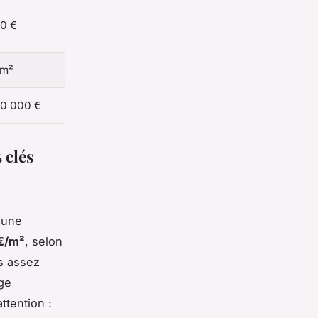
00 €
/m²
20 000 €
 clés
, une
 €/m²
, selon
as assez
age
ttention :