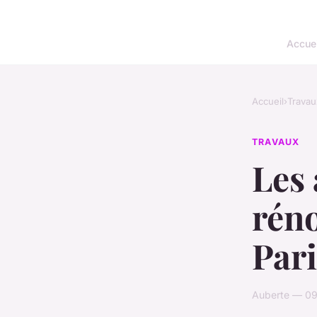
Accuei
Accueil
›
Travau
TRAVAUX
Les 
rén
Pari
Auberte — 09