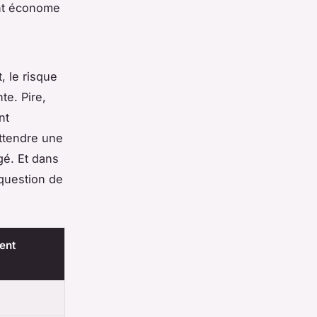
ent économe
, le risque
te. Pire,
nt
attendre une
gé. Et dans
 question de
ent