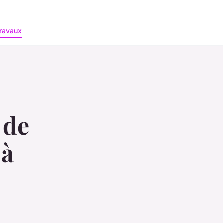
ravaux
 de
 à