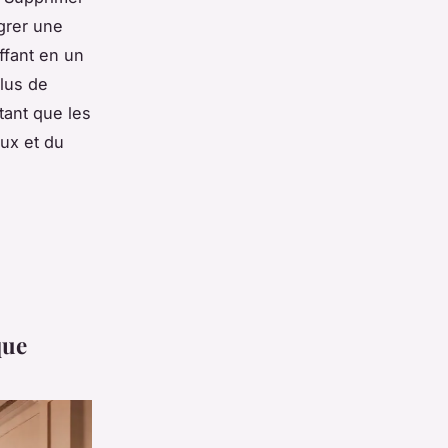
égrer une
ffant en un
plus de
tant que les
aux et du
que