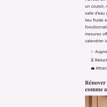
un couloir, 
salle d’eau
lieu fluide
fonctionnali
mesures off
calendrier 
✨ Augmen
⏳ Réduct
💼 Attrac
Rénover 
comme ac