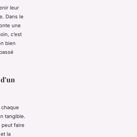
nir leur
e. Dans le
aconte une
oin, c’est
on bien
 passé
 d’un
, chaque
n tangible.
 peut faire
et la