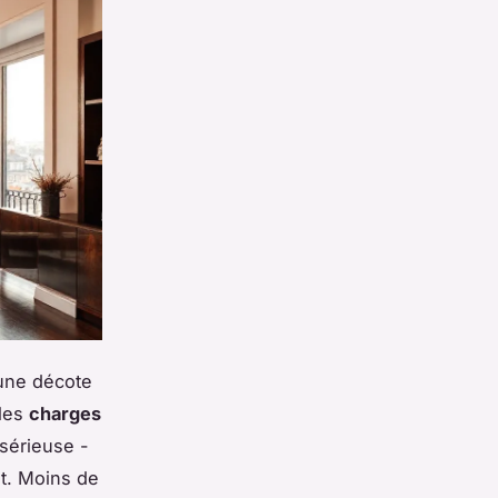
 une décote
 les
charges
sérieuse -
ut. Moins de