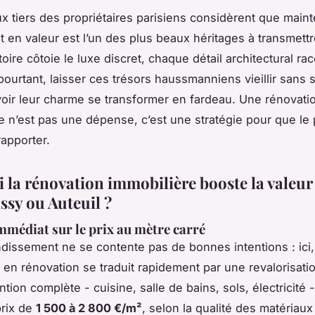
x tiers des propriétaires parisiens considèrent que mainte
 en valeur est l’un des plus beaux héritages à transmettr
stoire côtoie le luxe discret, chaque détail architectural r
 pourtant, laisser ces trésors haussmanniens vieillir sans s
voir leur charme se transformer en fardeau. Une rénovati
 n’est pas une dépense, c’est une stratégie pour que le
rapporter.
 la rénovation immobilière booste la valeur
ssy ou Auteuil ?
mmédiat sur le prix au mètre carré
ndissement ne se contente pas de bonnes intentions : ici
i en rénovation se traduit rapidement par une revalorisatio
tion complète - cuisine, salle de bains, sols, électricité -
prix de
1 500 à 2 800 €/m²
, selon la qualité des matériaux 