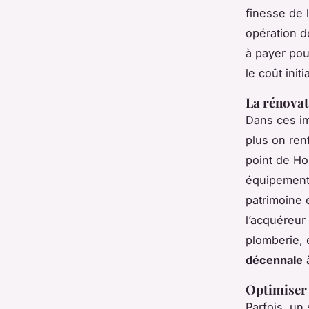
finesse de 
opération d
à payer pou
le coût initi
La rénovat
Dans ces im
plus on ren
point de Ho
équipements
patrimoine 
l’acquéreur
plomberie, é
décennale
à
Optimiser 
Parfois, un