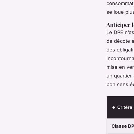
consommatio
se loue plus
Anticiper 
Le DPE n’es
de décote e
des obligat
incontourna
mise en ven
un quartier
bon sens é
🔹 Critère
Classe D