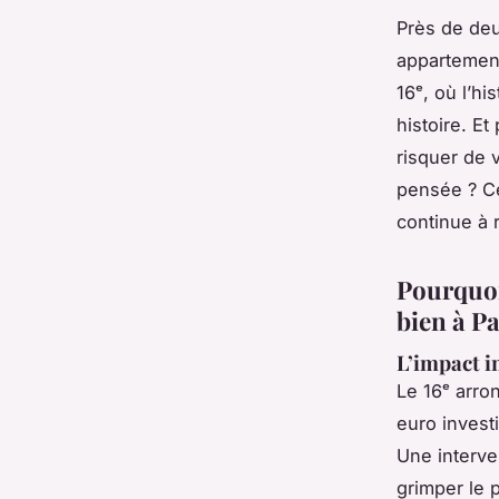
Près de deu
appartement
16ᵉ, où l’hi
histoire. Et
risquer de 
pensée ? Ce
continue à 
Pourquoi
bien à Pa
L’impact i
Le 16ᵉ arro
euro invest
Une interven
grimper le 