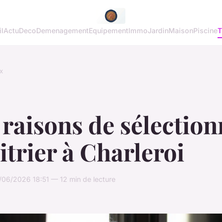
l
Actu
Deco
Demenagement
Equipement
Immo
Jardin
Maison
Piscine
T
x
raisons de sélection
itrier à Charleroi
06/2026 18:51 — 12 min de lecture