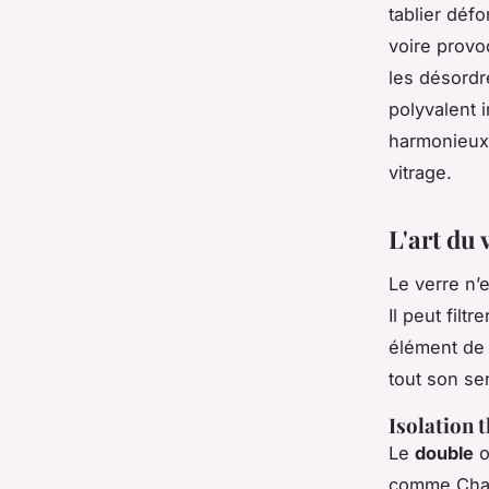
tablier défo
voire prov
les désordr
polyvalent 
harmonieux 
vitrage.
L'art du 
Le verre n’e
Il peut filt
élément de 
tout son se
Isolation 
Le
double
comme Charle