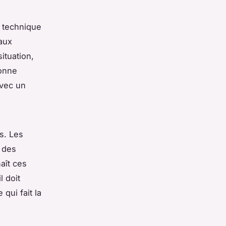
n technique
 aux
ituation,
bonne
avec un
s. Les
 des
aît ces
l doit
 qui fait la