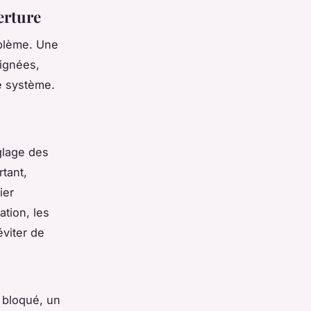
erture
oblème. Une
oignées,
le système.
glage des
rtant,
ier
tion, les
éviter de
e bloqué, un