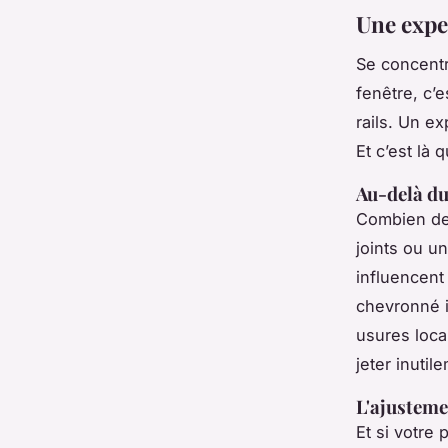
Une expe
Se concentr
fenêtre, c’e
rails. Un e
Et c’est là 
Au-delà du 
Combien de 
joints ou un
influencen
chevronné i
usures local
jeter inutil
L'ajusteme
Et si votre