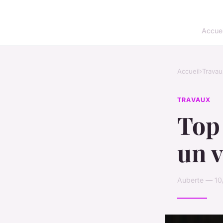
Accuei
Accueil
›
Travau
TRAVAUX
Top 
un v
Auberte — 10/