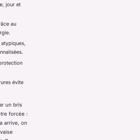
e, jour et
râce au
rgie.
 atypiques,
onnalisées.
protection
rures évite
ar un bris
tre forcée :
a arrive, on
uvaise