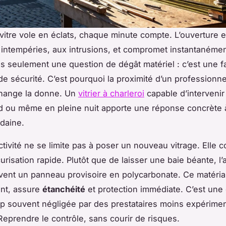
itre vole en éclats, chaque minute compte. L’ouverture 
intempéries, aux intrusions, et compromet instantanément 
us seulement une question de dégât matériel : c’est une fa
 de sécurité. C’est pourquoi la proximité d’un professionn
hange la donne. Un
vitrier à charleroi
capable d’intervenir
 ou même en pleine nuit apporte une réponse concrète 
udaine.
activité ne se limite pas à poser un nouveau vitrage. Ell
risation rapide. Plutôt que de laisser une baie béante, l’a
uvent un panneau provisoire en polycarbonate. Ce matéria
ant, assure
étanchéité
et protection immédiate. C’est une
rop souvent négligée par des prestataires moins expérime
 Reprendre le contrôle, sans courir de risques.