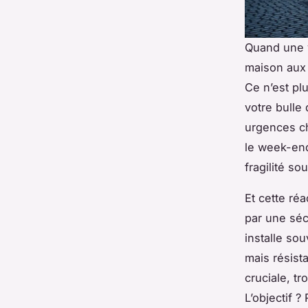
Quand une v
maison aux 
Ce n’est pl
votre bulle
urgences c
le week-end
fragilité so
Et cette ré
par une sécu
installe so
mais résist
cruciale, t
L’objectif ?