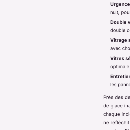
Urgence 
nuit, pou
Double v
double o
Vitrage 
avec choi
Vitres s
optimale 
Entretie
les panne
Près des de
de glace in
chaque incid
ne réfléchi