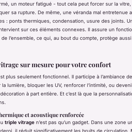
rmé, un moteur fatigué - tout cela peut forcer sur la vitre, l
oquer sa rupture. De même, une véranda mal entretenue 
es : ponts thermiques, condensation, usure des joints. Un
intervient sur ces éléments connexes. Il assure un fonct
de l’ensemble, ce qui, au bout du compte, protège aussi
vitrage sur mesure pour votre confort
st plus seulement fonctionnel. Il participe à l’ambiance d
rer la lumière, bloquer les UV, renforcer l’intimité, ou deven
décoration à part entière. Et c’est là que la personnalisat
ns.
thermique et acoustique renforcée
ou
triple vitrage
n’est pas qu’un gadget. Dans une zone u
roi, il réduit significativement les bruits de circulation.