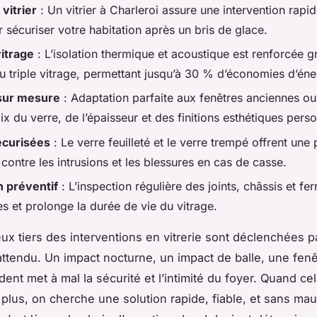
vitrier
: Un vitrier à Charleroi assure une intervention rapid
r sécuriser votre habitation après un bris de glace.
itrage
: L’isolation thermique et acoustique est renforcée g
u triple vitrage, permettant jusqu’à 30 % d’économies d’éne
sur mesure
: Adaptation parfaite aux fenêtres anciennes ou
x du verre, de l’épaisseur et des finitions esthétiques pers
écurisées
: Le verre feuilleté et le verre trempé offrent une 
contre les intrusions et les blessures en cas de casse.
n préventif
: L’inspection régulière des joints, châssis et fer
s et prolonge la durée de vie du vitrage.
ux tiers des interventions en vitrerie sont déclenchées p
attendu. Un impact nocturne, un impact de balle, une fenê
ent met à mal la sécurité et l’intimité du foyer. Quand cel
t plus, on cherche une solution rapide, fiable, et sans ma