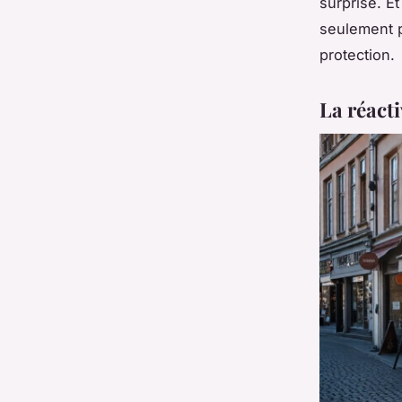
surprise. Et
seulement p
protection.
La réact