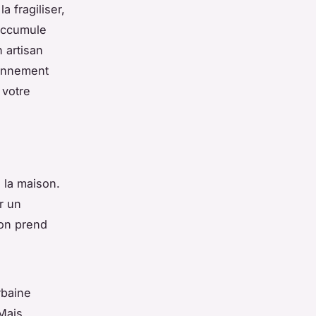
a fragiliser,
accumule
 artisan
ionnement
 votre
e la maison.
ir un
ion prend
rbaine
 Mais