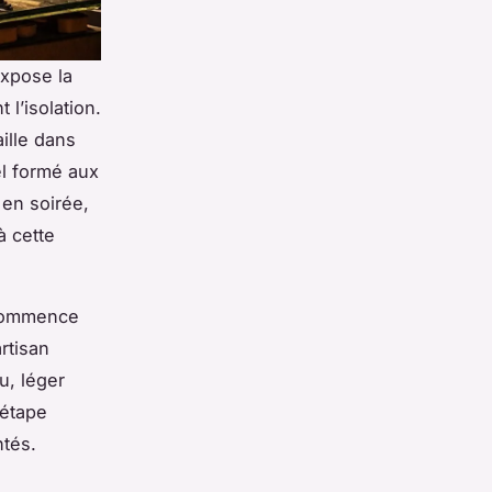
expose la
l’isolation.
ille dans
el formé aux
 en soirée,
à cette
e commence
rtisan
u, léger
 étape
ntés.