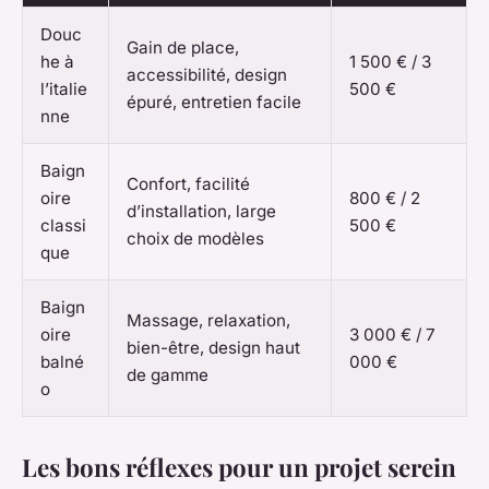
Douc
Gain de place,
he à
1 500 € / 3
accessibilité, design
l’italie
500 €
épuré, entretien facile
nne
Baign
Confort, facilité
oire
800 € / 2
d’installation, large
classi
500 €
choix de modèles
que
Baign
Massage, relaxation,
oire
3 000 € / 7
bien-être, design haut
balné
000 €
de gamme
o
Les bons réflexes pour un projet serein