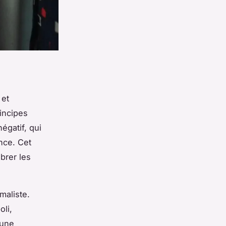
 et
incipes
égatif, qui
nce. Cet
ibrer les
maliste.
oli,
 une