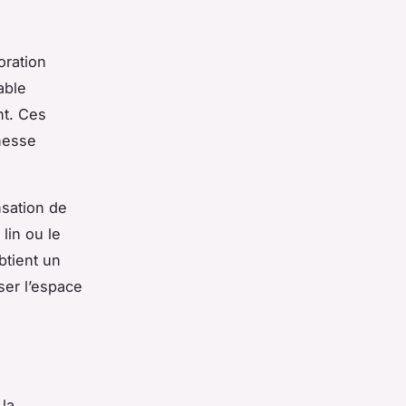
oration
able
nt. Ces
hesse
nsation de
lin ou le
btient un
ser l’espace
la