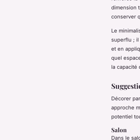
dimension t
conserver q
Le minimali
superflu ; 
et en appli
quel espace
la capacité
Suggesti
Décorer pa
approche mé
potentiel t
Salon
Dans le sal