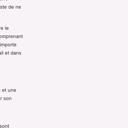
iste de ne
e le
 comprenant
’importe
il et dans
 et une
r son
 sont