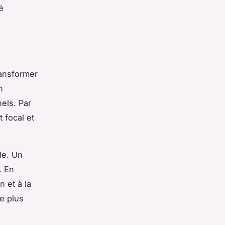
é
ansformer
n
els. Par
 focal et
le. Un
. En
n et à la
ie plus