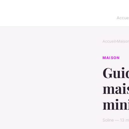
Accuei
Accueil
›
Maiso
MAISON
Guid
mais
min
Soline — 13 m