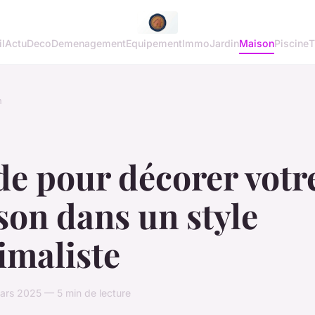
l
Actu
Deco
Demenagement
Equipement
Immo
Jardin
Maison
Piscine
T
n
e pour décorer votr
on dans un style
imaliste
ars 2025 — 5 min de lecture