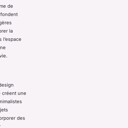
ème de
 fondent
agères
rer la
s l’espace
une
vie.
design
ge créent une
nimalistes
jets
corporer des
r