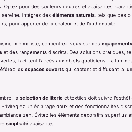
s. Optez pour des couleurs neutres et apaisantes, garant
 sereine. Intégrez des
éléments naturels
, tels que des p
irs, pour apporter de la chaleur et de l’authenticité.
isine minimaliste, concentrez-vous sur des
équipement
s
et des rangements discrèts. Des solutions pratiques, te
ertes, facilitent l’accès aux objets quotidiens. La lumino
préférez les
espaces ouverts
qui captent et diffusent la lu
ambre, la
sélection de literie
et textiles doit suivre l’esthét
. Privilégiez un éclairage doux et des fonctionnalités disc
’ambiance zen. Évitez les éléments décoratifs superflus a
une
simplicité
apaisante.