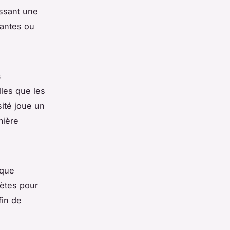
issant une
lantes ou
s
lles que les
sité joue un
mière
ique
rètes pour
fin de