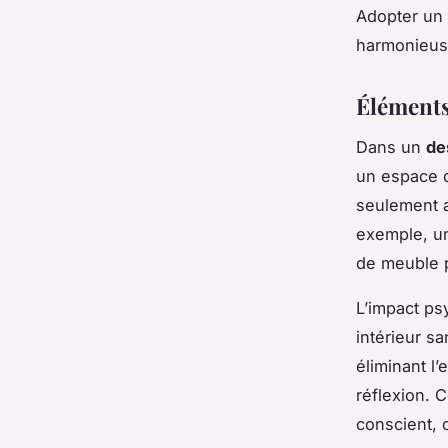
Adopter un 
harmonieuse
Éléments
Dans un
de
un espace d
seulement a
exemple, un
de meuble p
L’impact ps
intérieur s
éliminant l
réflexion. 
conscient, 