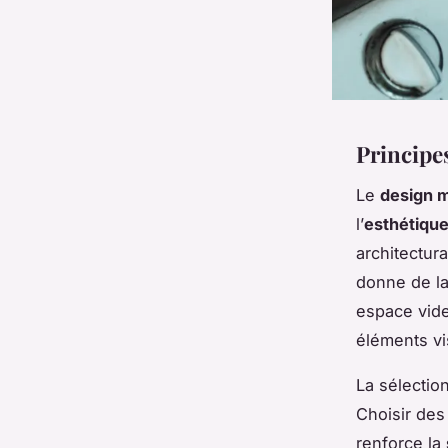
Principe
Le
design m
l’
esthétiqu
architectura
donne de la
espace vide 
éléments vi
La sélectio
Choisir des
renforce la