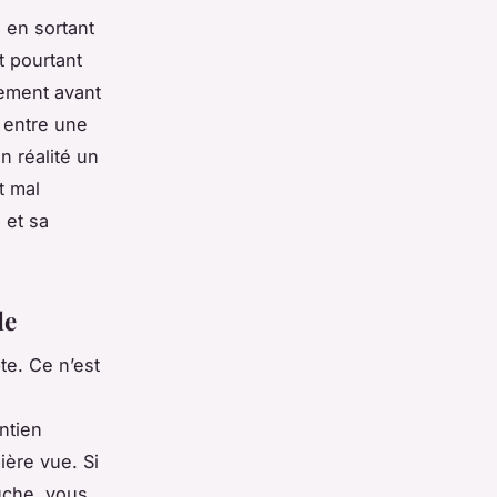
e en sortant
t pourtant
rement avant
e entre une
n réalité un
t mal
 et sa
le
te. Ce n’est
ntien
ière vue. Si
uche, vous