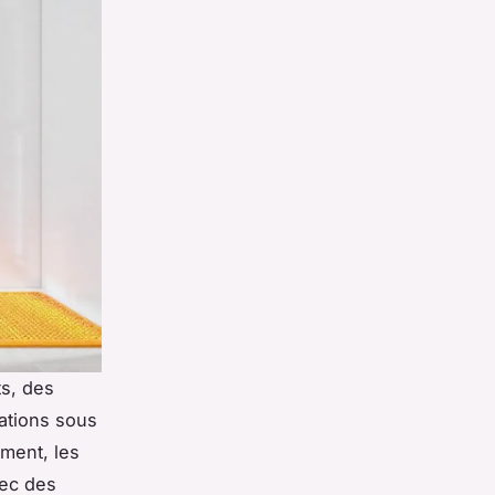
ts, des
rations sous
ement, les
vec des