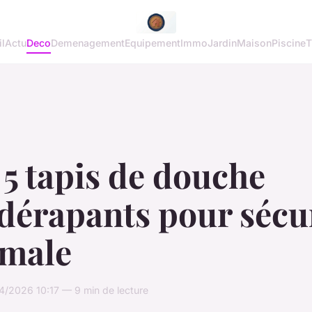
l
Actu
Deco
Demenagement
Equipement
Immo
Jardin
Maison
Piscine
T
5 tapis de douche
dérapants pour sécu
imale
4/2026 10:17 — 9 min de lecture