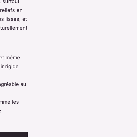
 surtout
reliefs en
s lisses, et
turellement
e et même
r rigide
agréable au
s
omme les
e