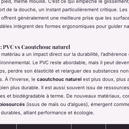
u pied, même mouillé. C’est ce qui empêche le glissement,
rt de la douche, un instant particulièrement critique. Les 
offrent généralement une meilleure prise que les surface
dèles intègrent des formes ergonomiques pour guider na
: PVC vs Caoutchouc naturel
 matériau a un impact direct sur la durabilité, l’adhérenc
vironnemental. Le PVC reste abordable, mais il peut deveni
ps, perdre son élasticité et relarguer des substances non
. À l’inverse, le
caoutchouc naturel
est plus doux, plus 
 bien plus durable. Il est aussi souvent issu de ressource
es et biodégradable à terme. De nouveaux matériaux, c
biosourcés
(issus de maïs ou d’algues), émergent comm
 durables, alliant performance et écologie.