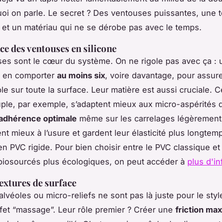
oi on parle. Le secret ? Des ventouses puissantes, une t
e, et un matériau qui ne se dérobe pas avec le temps.
ce des ventouses en silicone
es sont le cœur du système. On ne rigole pas avec ça :
t en comporter
au moins six
, voire davantage, pour assur
ble sur toute la surface. Leur matière est aussi cruciale. C
uple, par exemple, s’adaptent mieux aux micro-aspérités d
adhérence optimale
même sur les carrelages légèrement i
ent mieux à l’usure et gardent leur élasticité plus longtem
n PVC rigide. Pour bien choisir entre le PVC classique et
biosourcés plus écologiques, on peut accéder à
plus d'in
textures de surface
alvéoles ou micro-reliefs ne sont pas là juste pour le sty
fet “massage”. Leur rôle premier ? Créer une
friction ma