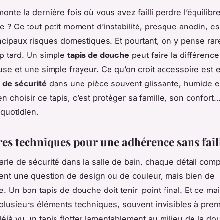
nte la dernière fois où vous avez failli perdre l’équilibr
e ? Ce tout petit moment d’instabilité, presque anodin, es
incipaux risques domestiques. Et pourtant, on y pense ra
rop tard. Un simple
tapis de douche
peut faire la différenc
use et une simple frayeur. Ce qu’on croit accessoire est e
 de sécurité
dans une pièce souvent glissante, humide e
en choisir ce tapis, c’est protéger sa famille, son confort…
 quotidien.
ères techniques pour une adhérence sans fail
rle de sécurité dans la salle de bain, chaque détail comp
nt une question de design ou de couleur, mais bien de
. Un bon tapis de douche doit tenir, point final. Et ce mai
lusieurs éléments techniques, souvent invisibles à prem
éjà vu un tapis flotter lamentablement au milieu de la do