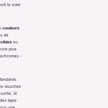
it la vraie
es
couleurs
es de
vibles
ou
core plus
rmochromes -
 standards
es douches
sortie. Si
des tapis
pour une