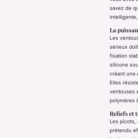
savez de qu
intelligent
La puissan
Les ventous
sérieux doi
fixation sta
silicone so
créant une
Elles résist
ventouses e
polymères 
Reliefs et 
Les picots, 
prétendu ef