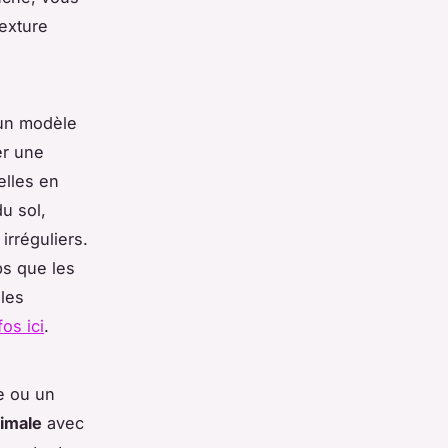
exture
 un modèle
er une
elles en
u sol,
rréguliers.
ps que les
 les
fos ici
.
le ou un
ximale
avec