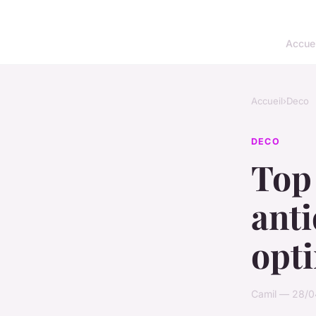
Accuei
Accueil
›
Deco
DECO
Top 
anti
opt
Camil — 28/0