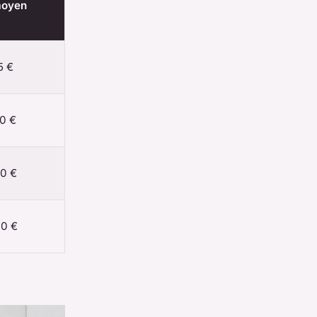
moyen
5 €
60 €
50 €
70 €