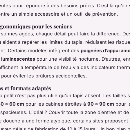
utes pour répondre à des besoins précis. C’est là qu’on vo
entre un simple accessoire et un outil de prévention.
gonomiques pour les seniors
rsonnes âgées, chaque détail peut faire la différence. D
s
aident à repérer les limites du tapis, réduisant les risqu
nt. Certains modèles intègrent des
poignées d’appui amo
 luminescentes
pour une visibilité nocturne. D’autres, en
affichent la température de l’eau via des indicateurs the
 pour éviter les brûlures accidentelles.
s et formats adaptés
p petit n’est pas plus utile qu’un tapis absent. Les tailles
40 x 60 cm
pour les cabines étroites à
90 x 90 cm
pour l
e spacieuses. L’idéal ? Couvrir toute la zone d’entrée et de 
e douche a une forme atypique, certains sites proposent 
avec délais de fabrication de 10 à 15 jours. Un bon plan 