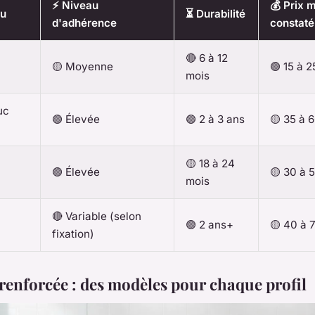
⚡ Niveau
💰 Prix 
au
⏳ Durabilité
d'adhérence
constaté
🔴 6 à 12
🟡 Moyenne
🟢 15 à 2
mois
uc
🟢 Élevée
🟢 2 à 3 ans
🟡 35 à 
🟡 18 à 24
🟢 Élevée
🟡 30 à 
mois
🔴 Variable (selon
🟢 2 ans+
🟡 40 à 
fixation)
 renforcée : des modèles pour chaque profil