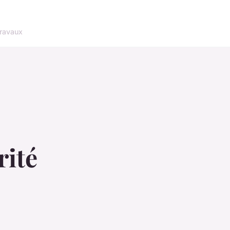
ravaux
rité