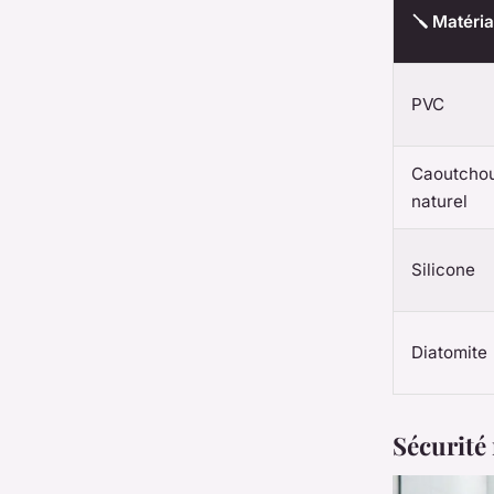
🪛 Matéri
PVC
Caoutcho
naturel
Silicone
Diatomite
Sécurité