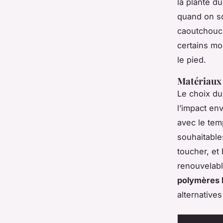
la plante d
quand on so
caoutchouc 
certains mo
le pied.
Matériaux 
Le choix du
l’impact en
avec le tem
souhaitables
toucher, et
renouvelabl
polymères 
alternatives