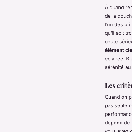
À quand remo
de la douch
l’un des pr
qu’il soit t
chute série
élément clé
éclairée. Bi
sérénité au
Les crit
Quand on pa
pas seuleme
performance
dépend de p
vous avez d