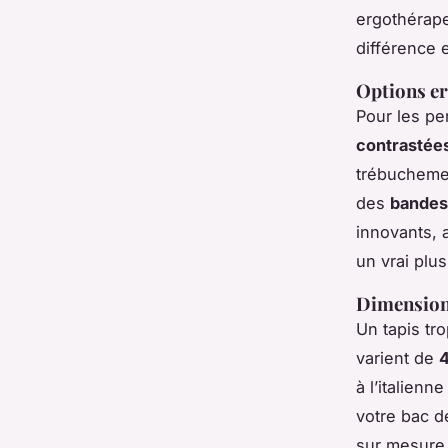
ergothérape
différence 
Options er
Pour les pe
contrastée
trébucheme
des
bandes
innovants, 
un vrai plus
Dimension
Un tapis tro
varient de
à l’italienn
votre bac d
sur mesure 