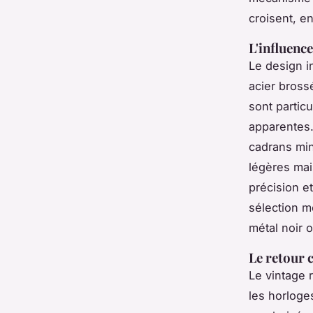
croisent, en
L'influenc
Le design i
acier bross
sont partic
apparentes. 
cadrans mi
légères mai
précision e
sélection m
métal noir 
Le retour c
Le vintage r
les horloge