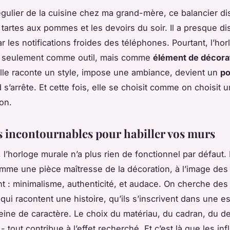
régulier de la cuisine chez ma grand-mère, ce balancier di
s tartes aux pommes et les devoirs du soir. Il a presque di
r les notifications froides des téléphones. Pourtant, l’ho
as seulement comme outil, mais comme
élément de décora
Elle raconte un style, impose une ambiance, devient un
po
 s’arrête. Et cette fois, elle se choisit comme on choisit u
on.
es incontournables pour habiller vos murs
 l’horloge murale n’a plus rien de fonctionnel par défaut. 
omme une pièce maîtresse de la décoration, à l’image de
t : minimalisme, authenticité, et audace. On cherche de
 qui racontent une histoire, qu’ils s’inscrivent dans une e
eine de caractère. Le choix du matériau, du cadran, du d
tout contribue à l’effet recherché. Et c’est là que les in