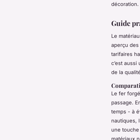
décoration.
Guide pr
Le matériau 
aperçu des 
tarifaires h
c’est aussi
de la quali
Comparatif 
Le fer forgé
passage. En
temps - à é
nautiques, 
une touche 
matériaux n