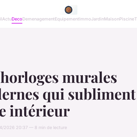
l
Actu
Deco
Demenagement
Equipement
Immo
Jardin
Maison
Piscine
T
 horloges murales
ernes qui subliment
e intérieur
4/2026 20:37 — 8 min de lecture