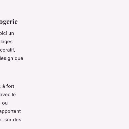
ogerie
oici un
plages
coratif,
design que
 à fort
 avec le
s ou
apportent
nt sur des