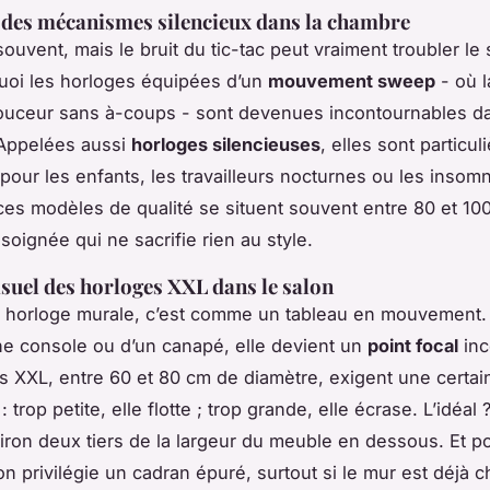
 des mécanismes silencieux dans la chambre
souvent, mais le bruit du tic-tac peut vraiment troubler le
uoi les horloges équipées d’un
mouvement sweep
- où l
ouceur sans à-coups - sont devenues incontournables d
Appelées aussi
horloges silencieuses
, elles sont particu
pour les enfants, les travailleurs nocturnes ou les insomn
ces modèles de qualité se situent souvent entre 80 et 10
 soignée qui ne sacrifie rien au style.
isuel des horloges XXL dans le salon
 horloge murale, c’est comme un tableau en mouvement.
e console ou d’un canapé, elle devient un
point focal
inc
 XXL, entre 60 et 80 cm de diamètre, exigent une certain
: trop petite, elle flotte ; trop grande, elle écrase. L’idéal 
ron deux tiers de la largeur du meuble en dessous. Et pou
on privilégie un cadran épuré, surtout si le mur est déjà 