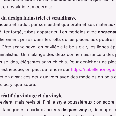
tre nostalgie et modernité.
e du design industriel et scandinave
ndustriel séduit par son esthétique brute et ses matériau
é, fer forgé, tubes apparents. Les modèles avec
engrenag
ulièrement prisés dans les lofts ou les pièces aux poutres
Côté scandinave, on privilégie le bois clair, les lignes ép
nimalistes. Un mélange des deux donne naissance à des 
s solides, élégantes sans chichis. Pour dénicher une pièce
t esthétique, on peut se rendre sur
https://labellehorloge
et en avant ces deux univers avec des modèles en bois 
ou acrylique sobre.
réatif du vintage et du vinyle
evient, mais revisité. Fini le style poussiéreux : on ador
s fabriquées à partir d’anciens
disques vinyle
, découpés 