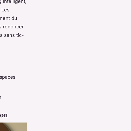
intelligent,
. Les
nnent du
ns renoncer
s sans tic-
espaces
n
son