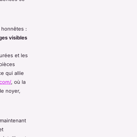
x honnêtes :
es visibles
urées et les
pièces
 qui allie
.com/
, où la
de noyer,
e maintenant
et