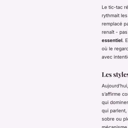
Le tic-tac 
rythmait le
remplacé pa
renaît - p
essentiel
. 
où le regard
avec intenti
Les styl
Aujourd’hui,
s’affirme c
qui dominen
qui parlent,
sobre ou pl
mécanisme - 