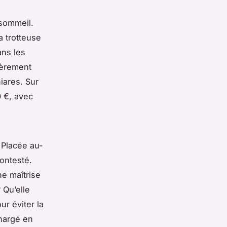
 sommeil.
a trotteuse
ans les
lièrement
iares. Sur
0 €, avec
 Placée au-
ontesté.
e maîtrise
? Qu’elle
r éviter la
chargé en