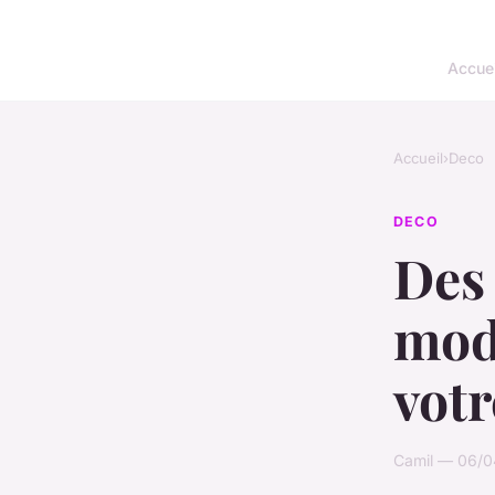
Accuei
Accueil
›
Deco
DECO
Des
mod
votr
Camil — 06/0