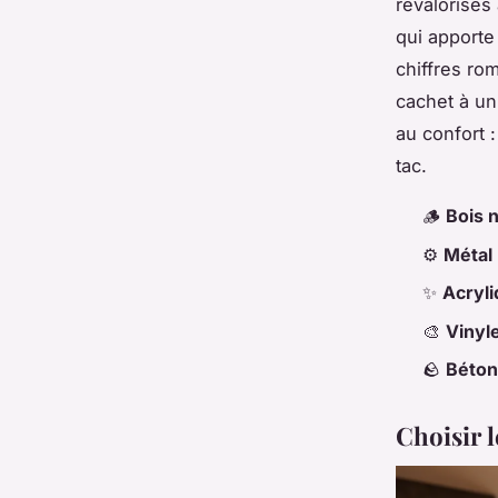
revalorisés
qui apporte
chiffres rom
cachet à un
au confort 
tac.
🪵
Bois n
⚙️
Métal 
✨
Acryli
🎨
Vinyl
🪨
Béton
Choisir 