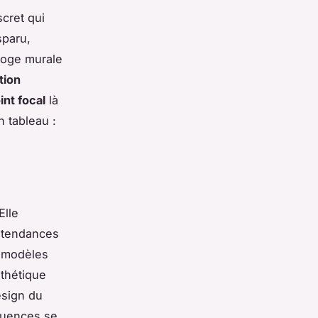
scret qui
sparu,
rloge murale
tion
int focal
là
n tableau :
Elle
s tendances
s modèles
sthétique
esign du
fluences se